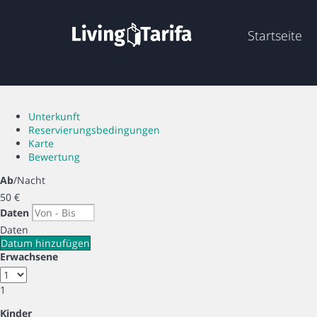
Startseite
Unterkunft
Reservierungsbedingungen
Karte
Bewertung
Ab
/Nacht
50
€
Daten
Daten
Datum hinzufügen
Erwachsene
1
Kinder