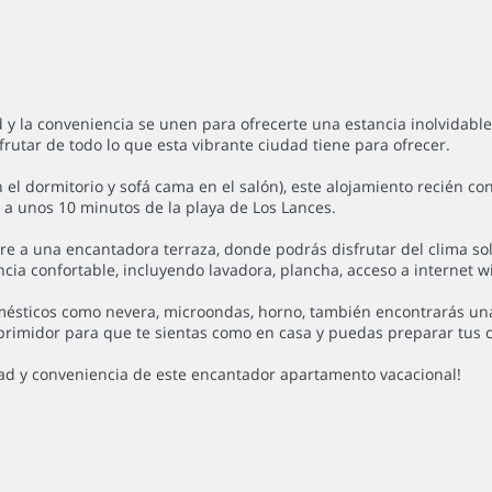
 y la conveniencia se unen para ofrecerte una estancia inolvidabl
rutar de todo lo que esta vibrante ciudad tiene para ofrecer.
l dormitorio y sofá cama en el salón), este alojamiento recién co
y a unos 10 minutos de la playa de Los Lances.
bre a una encantadora terraza, donde podrás disfrutar del clima so
a confortable, incluyendo lavadora, plancha, acceso a internet wif
sticos como nevera, microondas, horno, también encontrarás una v
primidor para que te sientas como en casa y puedas preparar tus c
ad y conveniencia de este encantador apartamento vacacional!