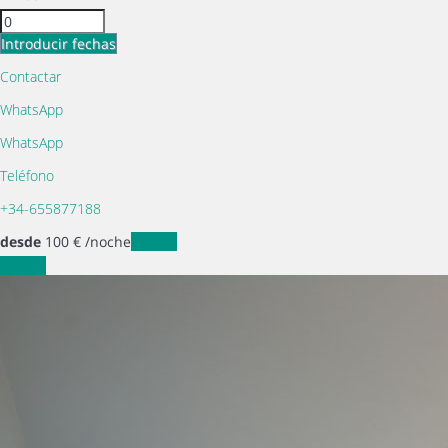
Introducir fechas
Contactar
WhatsApp
WhatsApp
Teléfono
+34-655877188
desde
100
€
/noche
Fechas
Fechas