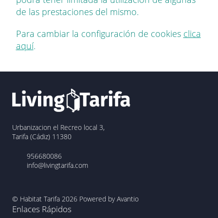
de las prestaciones del mismo.
Para cambiar la configuración de cookies
clica
aquí
.
Urbanizacion el Recreo local 3,
Tarifa (Cádiz) 11380
956680086
info@livingtarifa.com
© Habitat Tarifa 2026
Powered by Avantio
Enlaces Rápidos