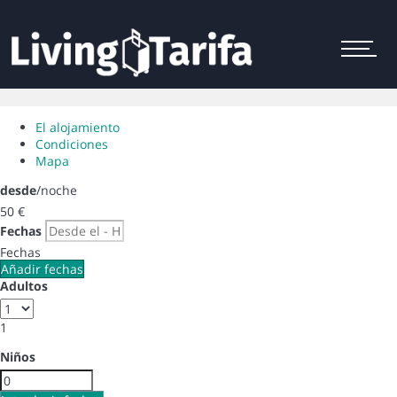
Menu
El alojamiento
Condiciones
Mapa
desde
/noche
50
€
Fechas
Fechas
Añadir fechas
Adultos
1
Niños