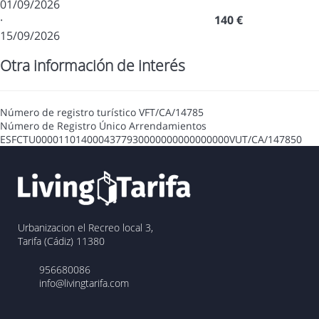
01/09/2026
·
140 €
15/09/2026
Otra información de interés
Número de registro turístico
VFT/CA/14785
Número de Registro Único Arrendamientos
ESFCTU0000110140004377930000000000000000VUT/CA/147850
Urbanizacion el Recreo local 3,
Tarifa (Cádiz) 11380
956680086
info@livingtarifa.com