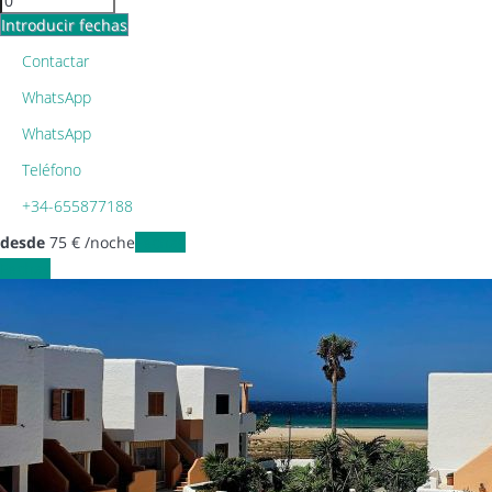
Introducir fechas
Contactar
WhatsApp
WhatsApp
Teléfono
+34-655877188
desde
75
€
/noche
Fechas
Fechas