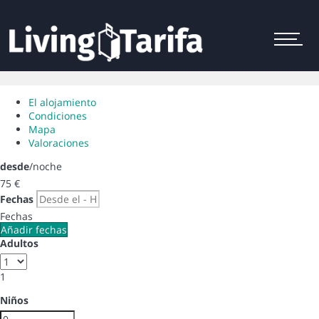
Menu
El alojamiento
Condiciones
Mapa
Valoraciones
desde
/noche
75
€
Fechas
Fechas
Añadir fechas
Adultos
1
Niños