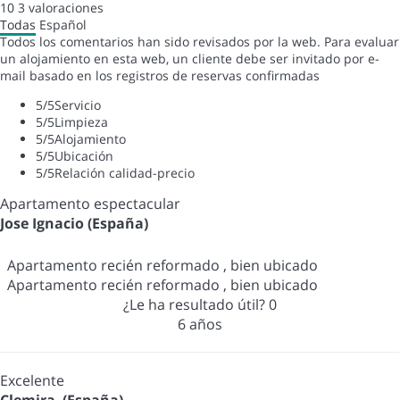
10
3
valoraciones
Todas
Español
Todos los comentarios han sido revisados por la web. Para evaluar
un alojamiento en esta web, un cliente debe ser invitado por e-
mail basado en los registros de reservas confirmadas
5
/5
Servicio
5
/5
Limpieza
5
/5
Alojamiento
5
/5
Ubicación
5
/5
Relación calidad-precio
Apartamento espectacular
Jose Ignacio (España)
Apartamento recién reformado , bien ubicado
Apartamento recién reformado , bien ubicado
¿Le ha resultado útil?
0
6 años
Excelente