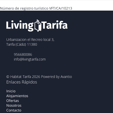
Número de registro turístico
VFT/CA/10213
Urbanizacion el Recreo local 3,
Tarifa (Cádiz) 11380
956680086
info@livingtarifa.com
© Habitat Tarifa 2026
Powered by Avantio
Enlaces Rápidos
Inicio
Alojamientos
Ofertas
Nosotros
Contacto