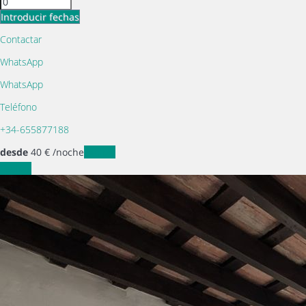
Introducir fechas
Contactar
WhatsApp
WhatsApp
Teléfono
+34-655877188
desde
40
€
/noche
Fechas
Fechas