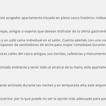
te acogedor apartamento situado en pleno casco histórico, rodeado 
ejas, amigos o viajeros que desean disfrutar de la oferta gastronó
y un sofá cama individual en el salón. Cuenta además con una coc
disponen de ventiladores de techo para mayor comodidad durante 
oras calles del casco antiguo, sus tiendas, cafeterías y monumentos 
u animado ambiente y tener todo al alcance de la mano, este aparta
lmente animada durante las noches y en temporada alta, este aloja
ascensor, por lo que puede no ser la opción más adecuada para pe