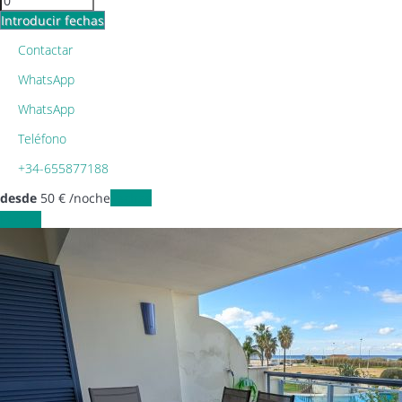
Introducir fechas
Contactar
WhatsApp
WhatsApp
Teléfono
+34-655877188
desde
50
€
/noche
Fechas
Fechas