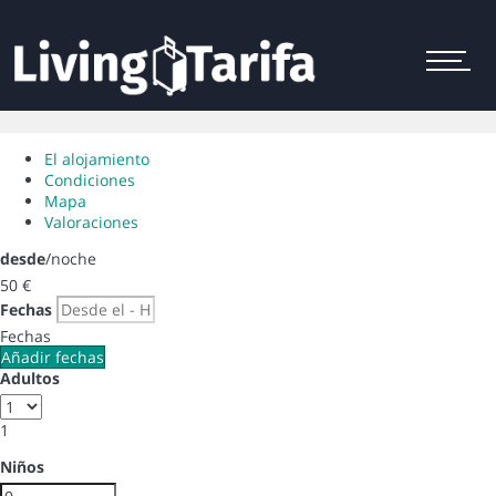
Menu
El alojamiento
Condiciones
Mapa
Valoraciones
desde
/noche
50
€
Fechas
Fechas
Añadir fechas
Adultos
1
Niños