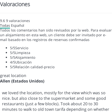
Valoraciones
9.6
9
valoraciones
Todas
Español
Todos los comentarios han sido revisados por la web. Para evaluar
un alojamiento en esta web, un cliente debe ser invitado por e-
mail basado en los registros de reservas confirmadas
5
/5
Servicio
5
/5
Limpieza
5
/5
Alojamiento
4
/5
Ubicación
5
/5
Relación calidad-precio
great location
Allen (Estados Unidos)
we loved the location, mostly for the view which was so
nice. but also close to the supermarket and some good
restaurants (just a few blocks). Took about 20 to 30
minutes to walk to old town tarifa depending on whether