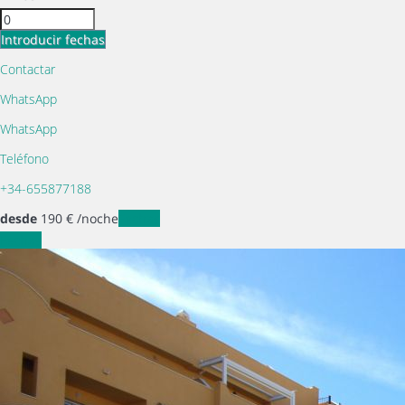
Introducir fechas
Contactar
WhatsApp
WhatsApp
Teléfono
+34-655877188
desde
190
€
/noche
Fechas
Fechas