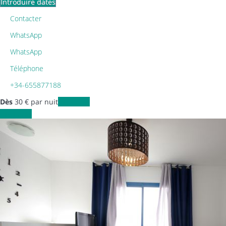
Introduire dates
Contacter
WhatsApp
WhatsApp
Téléphone
+34-655877188
Dès
30
€
par nuit
Les dates
Les dates