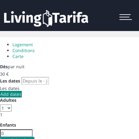
Menu
Logement
Conditions
Carte
Dès
par nuit
30
€
Les dates
Les dates
Add dates
Adultes
1
Enfants