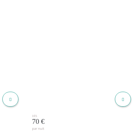
88 - Livingtarifa La Marea
TARIFA
DÈS
70 €
par nuit