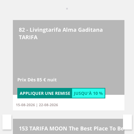
82 - Livingtarifa Alma Gaditana
TARIFA
Prix Dès 85 € nuit
APPLIQUER UNE REMISE
JUSQU'À
10 %
15-08-2026 | 22-08-2026
153 TARIFA MOON The Best Place To Be