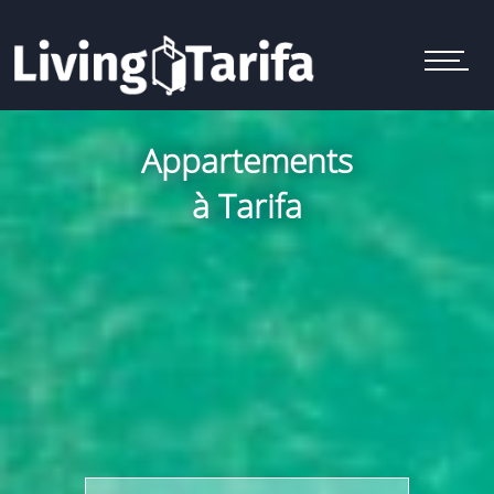
M
e
n
u
Appartements
à Tarifa