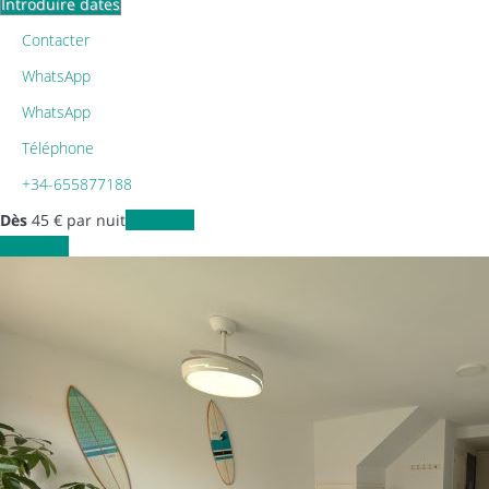
Introduire dates
Contacter
WhatsApp
WhatsApp
Téléphone
+34-655877188
Dès
45
€
par nuit
Les dates
Les dates