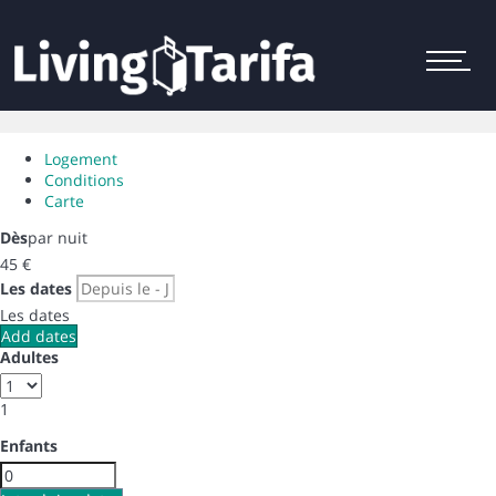
Menu
Logement
Conditions
Carte
Dès
par nuit
45
€
Les dates
Les dates
Add dates
Adultes
1
Enfants