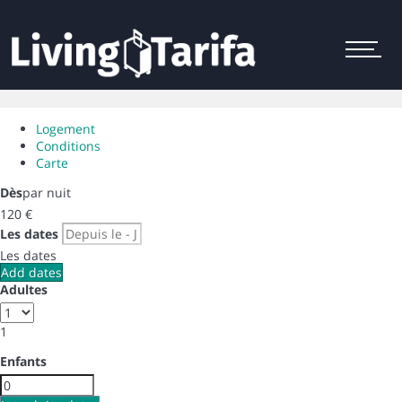
Menu
Logement
Conditions
Carte
Dès
par nuit
120
€
Les dates
Les dates
Add dates
Adultes
1
Enfants