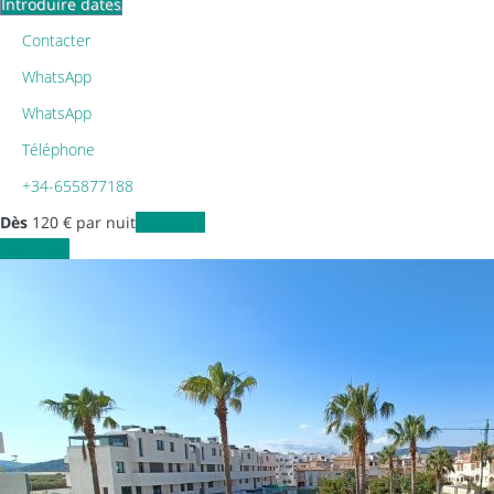
Introduire dates
Contacter
WhatsApp
WhatsApp
Téléphone
+34-655877188
Dès
120
€
par nuit
Les dates
Les dates