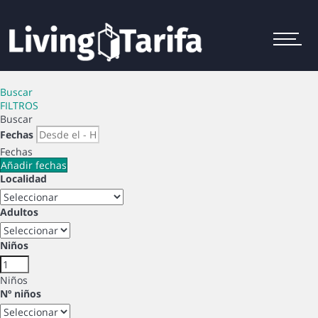
Menu
Buscar
FILTROS
Buscar
Fechas
Fechas
Añadir fechas
Localidad
Adultos
Niños
Niños
Nº niños