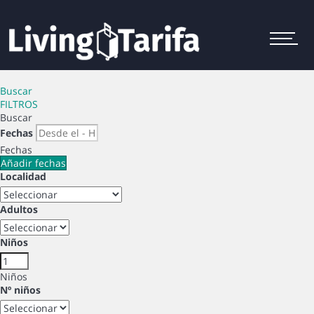
Menu
Buscar
FILTROS
Buscar
Fechas
Fechas
Añadir fechas
Localidad
Adultos
Niños
Niños
Nº niños