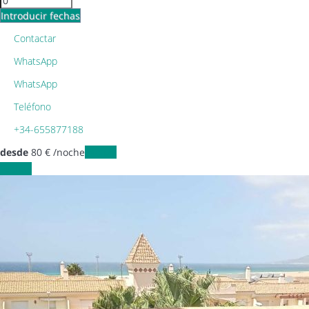
Introducir fechas
Contactar
WhatsApp
WhatsApp
Teléfono
+34-655877188
desde
80
€
/noche
Fechas
Fechas