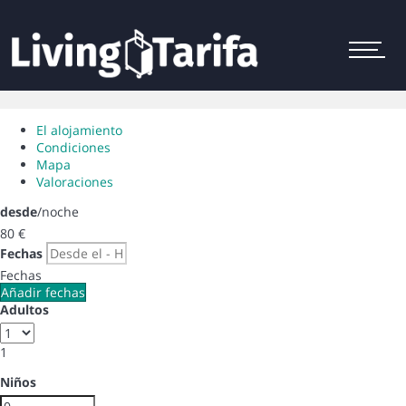
Menu
El alojamiento
Condiciones
Mapa
Valoraciones
desde
/noche
80
€
Fechas
Fechas
Añadir fechas
Adultos
1
Niños