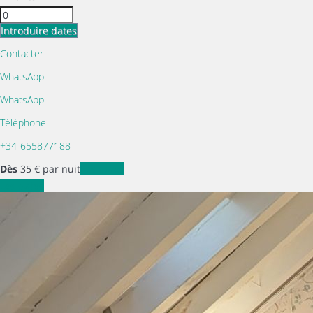
Introduire dates
Contacter
WhatsApp
WhatsApp
Téléphone
+34-655877188
Dès
35
€
par nuit
Les dates
Les dates