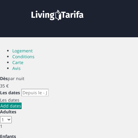
Logement
Conditions
Carte
Avis
Dès
par nuit
35
€
Les dates
Les dates
Add dates
Adultes
1
Enfants